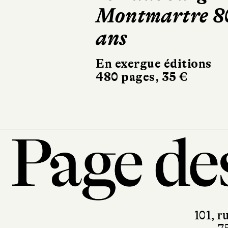
Montmartre 8
fois
ans
Robert Laffont
324 pages, 20,90 €
En exergue éditions
480 pages, 35 €
101, r