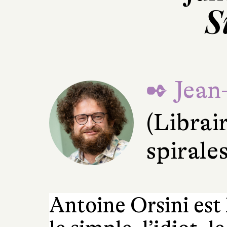
S
✒ Jean
(Librai
spirale
Antoine Orsini est l