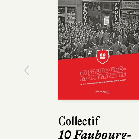
Previous
Collectif
Maxime Girar
10 Faubourg-
Mourir deu