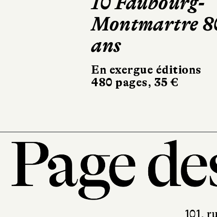
10 Faubourg-
Mourir deux
Montmartre 8
fois
ans
Robert Laffont
324 pages, 20,90 €
En exergue éditions
480 pages, 35 €
101, r