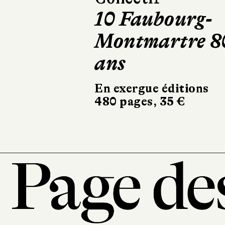
Mourir deux
fois
Robert Laffont
324 pages, 20,90 €
101, r