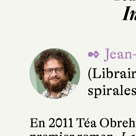
I
✒ Jean
(Librai
spirale
En 2011 Téa Obreht