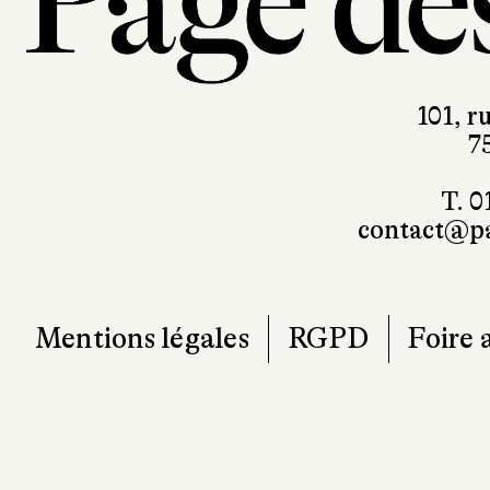
101, r
7
T. 0
contact@pa
Mentions légales
RGPD
Foire 