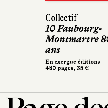
Maxime Girarde
Mourir deux
fois
Robert Laffont
324 pages, 20,90 €