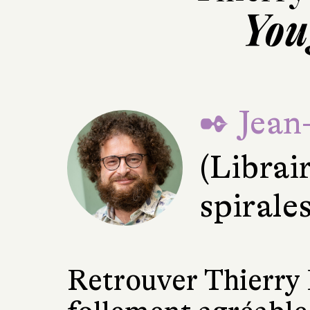
You
✒ Jean
(Librai
spirale
Retrouver Thierry 