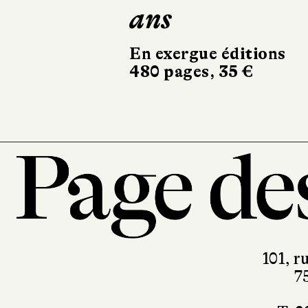
ans
Rob
324
En exergue éditions
480 pages, 35 €
101, r
7