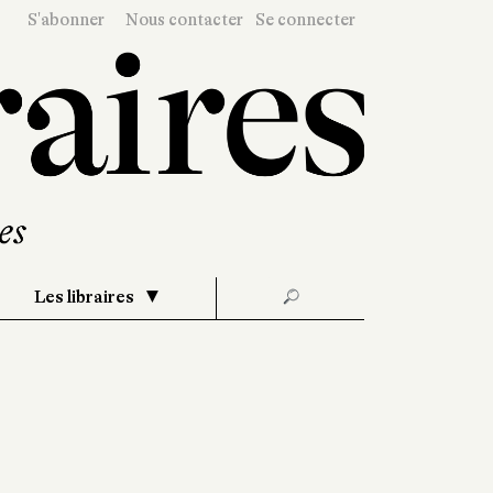
S'abonner
Nous contacter
Se connecter
Les libraires
🔎