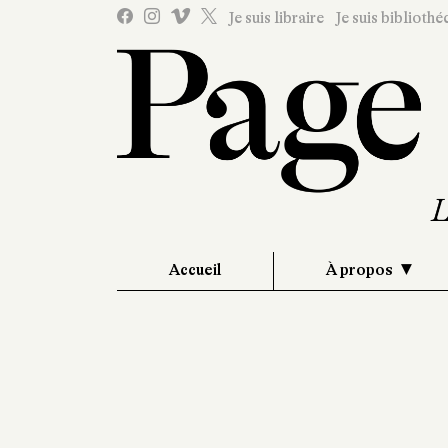
Je suis libraire
Je suis bibliothé
Accueil
À propos