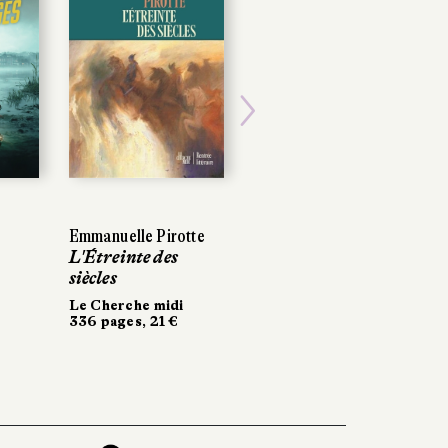
Next
Emmanuelle Pirotte
Emmanuelle Pirotte
Éléa Marini
L'Étreinte des
L'Étreinte des
Le ciel l'a mauvaise
siècles
siècles
L'Olivier
304 pages, 20 €
Le Cherche midi
Le Cherche midi
336 pages, 21 €
336 pages, 21 €