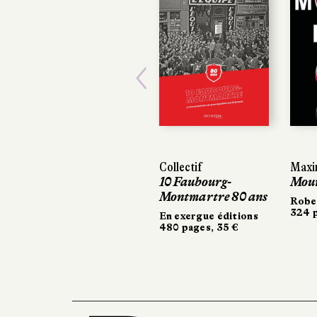
Previous
Collectif
Maxim
Maxim
10 Faubourg-
Mouri
Mouri
Montmartre 80 ans
Rober
Rober
324 p
324 p
En exergue éditions
480 pages, 35 €