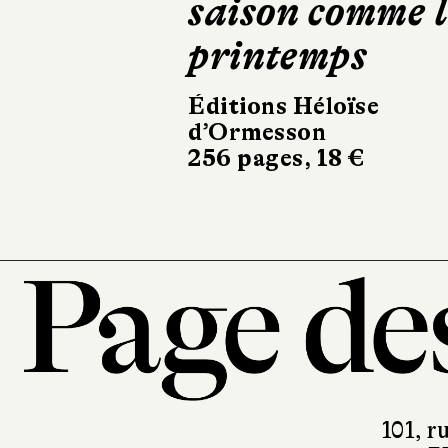
Cerfs
Grasset
192 pages, 17 €
101, r
7
T. 0