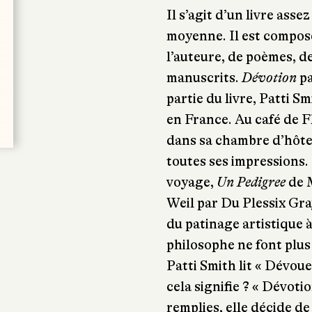
Il s’agit d’un livre asse
moyenne. Il est compos
l’auteure, de poèmes, d
manuscrits.
Dévotion
pa
partie du livre, Patti S
en France. Au café de F
dans sa chambre d’hôtel
toutes ses impressions.
voyage,
Un Pedigree
de M
Weil par Du Plessix Gra
du patinage artistique à 
philosophe ne font plus
Patti Smith lit « Dévou
cela signifie ? « Dévoti
remplies, elle décide d