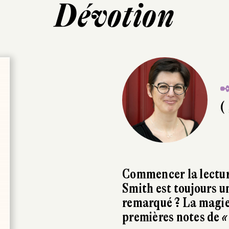
Dévotion
✒
( 
Commencer la lecture
Smith est toujours u
remarqué ? La magie
premières notes de
«