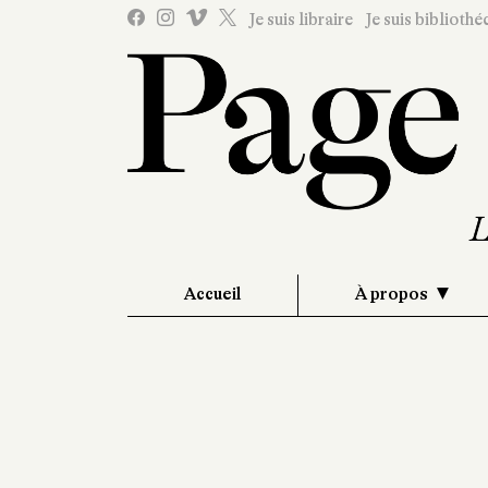
Je suis libraire
Je suis bibliothé
Accueil
À propos