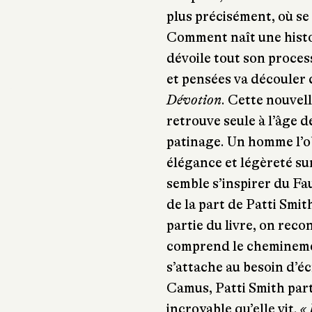
plus précisément, où se
Comment naît une histoi
dévoile tout son proces
et pensées va découler c
Dévotion
. Cette nouvell
retrouve seule à l’âge de
patinage. Un homme l’ob
élégance et légèreté sur
semble s’inspirer du Fa
de la part de Patti Smi
partie du livre, on reco
comprend le cheminemen
s’attache au besoin d’éc
Camus, Patti Smith part
incroyable qu’elle vit.
« 