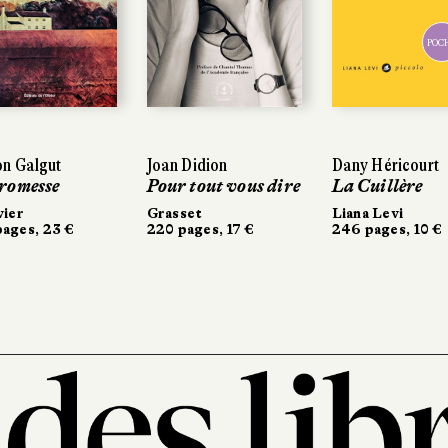
POCH
POCH
 Galgut
n Galgut
Joan Didion
Joan Didion
Dany Héricourt
Dany Héricourt
romesse
romesse
Pour tout vous dire
Pour tout vous dire
La Cuillère
La Cuillère
ier
vier
Grasset
Grasset
Liana Levi
Liana Levi
ages, 23 €
ages, 23 €
220 pages, 17 €
220 pages, 17 €
246 pages, 10 €
246 pages, 10 €