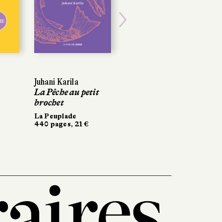
E
E
POCHE
Next
Juhani Karila
Juhani Karila
Sarah Chiche
La Pêche au petit
La Pêche au petit
Saturne
brochet
brochet
Points
168 pages, 6,70 €
La Peuplade
La Peuplade
440 pages, 21 €
440 pages, 21 €