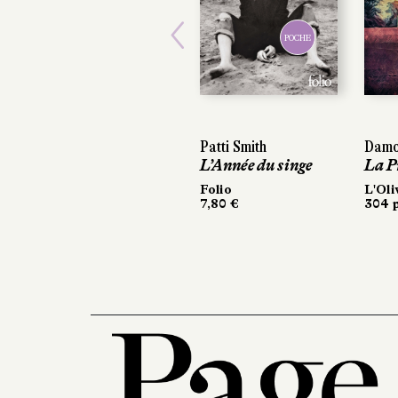
POCHE
Previous
Patti Smith
Damon
Damo
L’Année du singe
La P
La P
Folio
L'Oliv
L'Oli
7,80 €
304 p
304 p