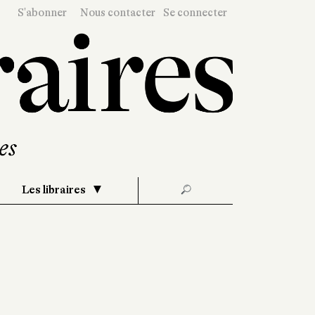
S'abonner
Nous contacter
Se connecter
Les libraires
🔎