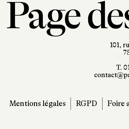
101, r
7
T. 0
contact@pa
Mentions légales
RGPD
Foire 