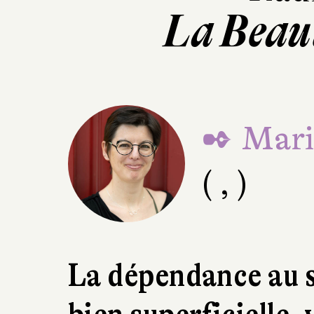
La Beau
✒ Mari
( , )
La dépendance au s