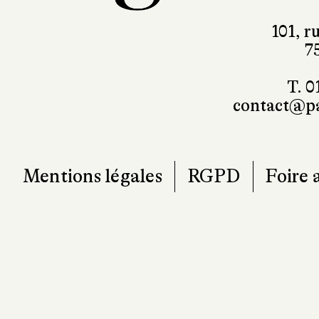
101, r
7
T. 0
contact@pa
Mentions légales
RGPD
Foire 