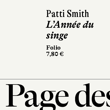
Damon Galgut
La Promesse
L'Olivier
304 pages, 23 €