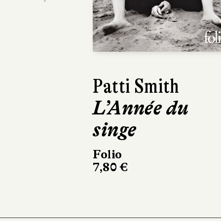
Previous
Damon Galgut
La Promesse
L'Olivier
304 pages, 23 €