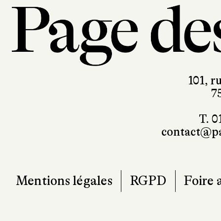
101, r
7
T. 0
contact@pa
Mentions légales
RGPD
Foire 