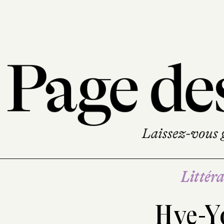
Littéra
Hye-Y