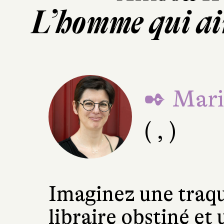
L’homme qui aim
✒ Mari
( , )
Imaginez une traqu
libraire obstiné et 