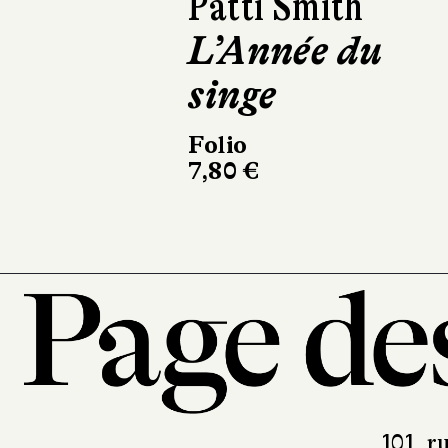
Damon Galgut
La Promesse
L'Olivier
304 pages, 23 €
101, r