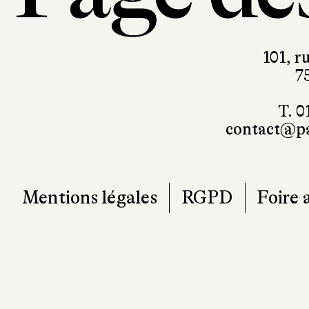
101, r
7
T. 0
contact@pa
Mentions légales
RGPD
Foire 