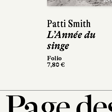
Damon Galgut
La Promesse
L'Olivier
304 pages, 23 €