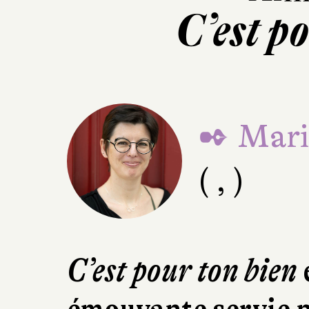
C’est p
✒ Mari
( , )
C’est pour ton bien