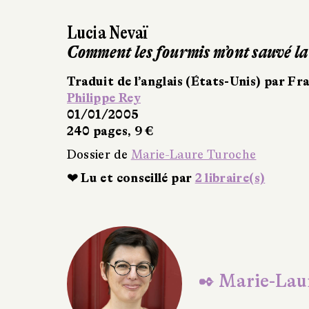
Joyce Carol Oates
Les Chutes
Traduit de l’anglais par 
Philippe Rey
01/01/2005
552 pages, 12,90 €
Dossier de
Marie-Laure T
❤ Lu et conseillé par
16 l
✒ Marie-Lau