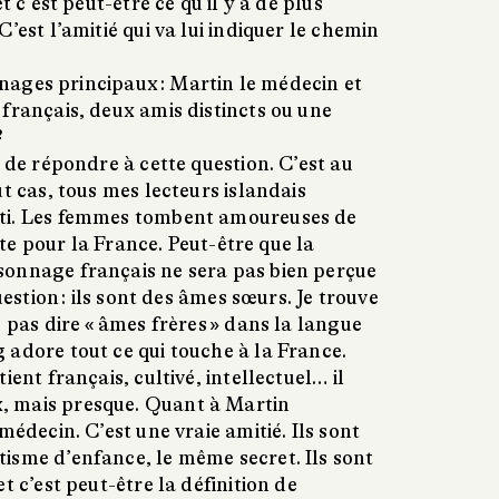
t c’est peut-être ce qu’il y a de plus
’est l’amitié qui va lui indiquer le chemin
ages principaux : Martin le médecin et
français, deux amis distincts ou une
?
 de répondre à cette question. C’est au
ut cas, tous mes lecteurs islandais
ti. Les femmes tombent amoureuses de
iète pour la France. Peut-être que la
onnage français ne sera pas bien perçue
uestion : ils sont des âmes sœurs. Je trouve
e pas dire « âmes frères » dans la langue
 adore tout ce qui touche à la France.
ient français, cultivé, intellectuel… il
 mais presque. Quant à Martin
médecin. C’est une vraie amitié. Ils sont
isme d’enfance, le même secret. Ils sont
t c’est peut-être la définition de