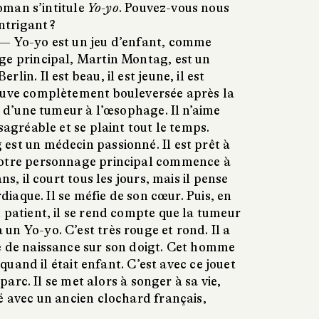
oman s’intitule
Yo-yo
. Pouvez-vous nous
intrigant ?
 —
Yo-yo est un jeu d’enfant, comme
ge principal, Martin Montag, est un
lin. Il est beau, il est jeune, il est
ouve complètement bouleversée après la
nt d’une tumeur à l’œsophage. Il n’aime
sagréable et se plaint tout le temps.
est un médecin passionné. Il est prêt à
Notre personnage principal commence à
ns, il court tous les jours, mais il pense
ardiaque. Il se méfie de son cœur. Puis, en
 patient, il se rend compte que la tumeur
n Yo-yo. C’est très rouge et rond. Il a
e de naissance sur son doigt. Cet homme
l quand il était enfant. C’est avec ce jouet
e parc. Il se met alors à songer à sa vie,
é avec un ancien clochard français,