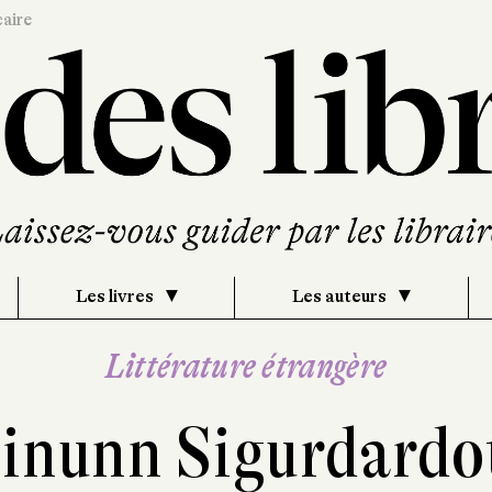
caire
Les livres
Les auteurs
Littérature étrangère
einunn Sigurdardot