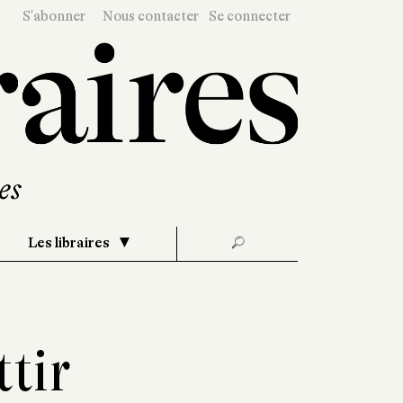
S'abonner
Nous contacter
Se connecter
Les libraires
🔎
tir