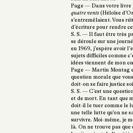
Page —
Dans votre livre
quatre vents
(Héloïse d’Or
s’entremêlaient. Vous réi
d’écriture pour rendre ce
S. S. —
Il faut être très p
se déroule sur une journ
en 1969, j’espère avoir l’
sujets difficiles comme c’e
idées viennent de mon cœ
Page —
Martin Montag es
question morale que vous s
doit-on se faire justice s
S. S. —
C’est une question
et de mort. En tant que m
doit-il le tuer comme le l
une telle lutte qu’on ne 
survivre. Moi-même, je me
là. On ne trouve pas que