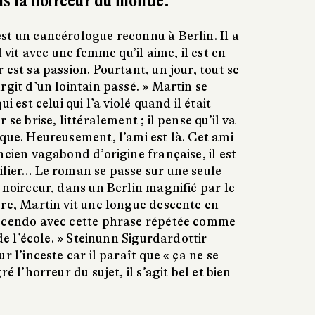
ns la noirceur du monde.
st un cancérologue reconnu à Berlin. Il a
l vit avec une femme qu’il aime, il est en
 est sa passion. Pourtant, un jour, tout se
rgit d’un lointain passé. » Martin se
i est celui qui l’a violé quand il était
 se brise, littéralement ; il pense qu’il va
que. Heureusement, l’ami est là. Cet ami
ncien vagabond d’origine française, il est
ilier… Le roman se passe sur une seule
 noirceur, dans un Berlin magnifié par le
ore, Martin vit une longue descente en
escendo avec cette phrase répétée comme
 de l’école. » Steinunn Sigurdardottir
r l’inceste car il paraît que « ça ne se
é l’horreur du sujet, il s’agit bel et bien