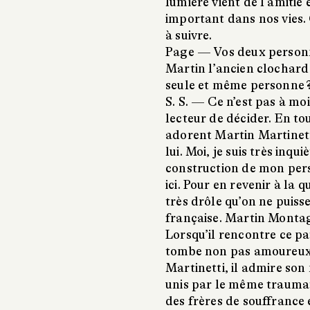
lumière vient de l’amitié e
important dans nos vies. C
à suivre.
Page —
Vos deux personn
Martin l’ancien clochard 
seule et même personne 
S. S. —
Ce n’est pas à moi
lecteur de décider. En to
adorent Martin Martinet
lui. Moi, je suis très inqu
construction de mon pers
ici. Pour en revenir à la q
très drôle qu’on ne puiss
française. Martin Montag
Lorsqu’il rencontre ce pat
tombe non pas amoureux,
Martinetti, il admire son 
unis par le même traumat
des frères de souffrance e