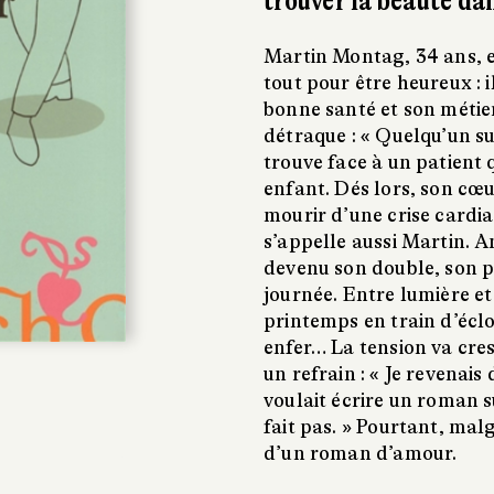
trouver la beauté da
Martin Montag, 34 ans, e
tout pour être heureux : i
bonne santé et son métier
détraque : « Quelqu’un su
trouve face à un patient qu
enfant. Dés lors, son cœur
mourir d’une crise cardia
s’appelle aussi Martin. A
devenu son double, son p
journée. Entre lumière et
printemps en train d’écl
enfer… La tension va cr
un refrain : « Je revenais
voulait écrire un roman su
fait pas. » Pourtant, malgr
d’un roman d’amour.