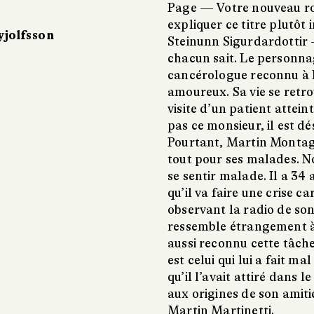
Page —
Votre nouveau r
expliquer ce titre plutôt 
yjolfsson
Steinunn Sigurdardottir
chacun sait. Le personna
cancérologue reconnu à Ber
amoureux. Sa vie se retr
visite d’un patient attei
pas ce monsieur, il est dé
Pourtant, Martin Montag 
tout pour ses malades. 
se sentir malade. Il a 34 a
qu’il va faire une crise c
observant la radio de son
ressemble étrangement à u
aussi reconnu cette tâch
est celui qui lui a fait ma
qu’il l’avait attiré dans l
aux origines de son amiti
Martin Martinetti.