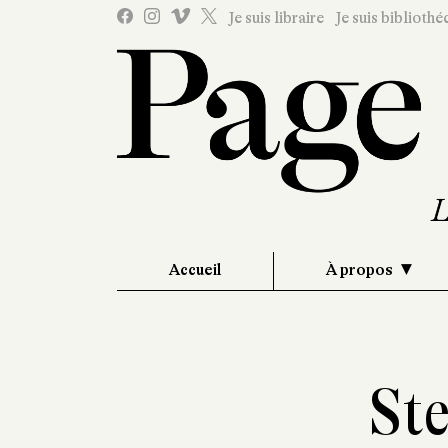
Je suis libraire
Je suis bibliothé
Accueil
À propos
St