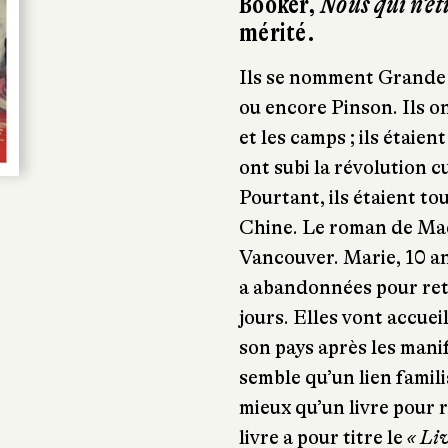
Booker,
Nous qui n’ét
mérité.
Ils se nomment Grande 
ou encore Pinson. Ils o
et les camps ; ils étaien
ont subi la révolution c
Pourtant, ils étaient tout
Chine. Le roman de Ma
Vancouver. Marie, 10 ans
a abandonnées pour reto
jours. Elles vont accuei
son pays après les manif
semble qu’un lien famili
mieux qu’un livre pour 
livre a pour titre le
« Liv