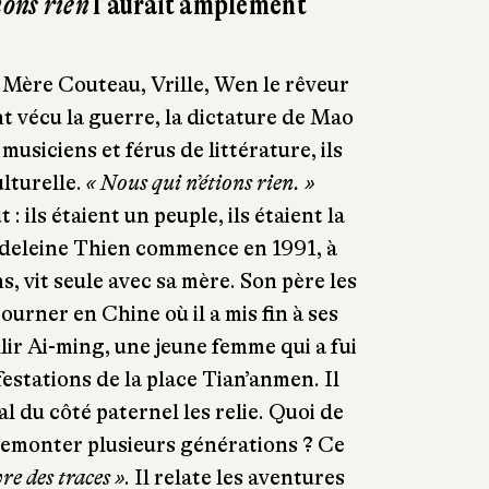
ions rien
l’aurait amplement
Mère Couteau, Vrille, Wen le rêveur
nt vécu la guerre, la dictature de Mao
t musiciens et férus de littérature, ils
ulturelle.
« Nous qui n’étions rien. »
 : ils étaient un peuple, ils étaient la
deleine Thien commence en 1991, à
, vit seule avec sa mère. Son père les
urner en Chine où il a mis fin à ses
llir Ai-ming, une jeune femme qui a fui
estations de la place Tian’anmen. Il
al du côté paternel les relie. Quoi de
remonter plusieurs générations ? Ce
re des traces »
. Il relate les aventures