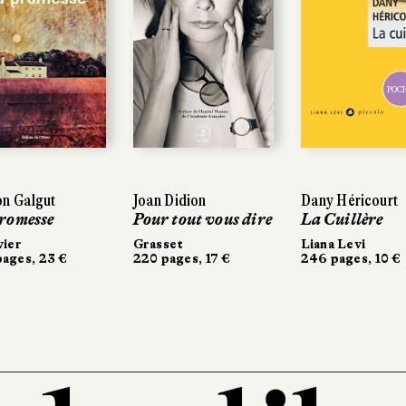
POCHE
POCHE
Galgut
Galgut
Joan Didion
Joan Didion
Dany Héricourt
Dany Héricourt
messe
messe
Pour tout vous dire
Pour tout vous dire
La Cuillère
La Cuillère
r
r
Grasset
Grasset
Liana Levi
Liana Levi
es, 23 €
es, 23 €
220 pages, 17 €
220 pages, 17 €
246 pages, 10 €
246 pages, 10 €