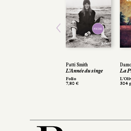
POCHE
Previous
Patti Smith
Damon 
Damon 
L’Année du singe
La Pro
La Pro
Folio
L'Olivie
L'Olivie
7,80 €
304 pag
304 pag