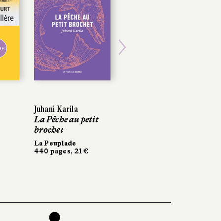
POCHE
Next
Juhani Karila
Juhani Karila
Sarah Chiche
La Pêche au petit
La Pêche au petit
Saturne
brochet
brochet
Points
168 pages, 6,70 €
La Peuplade
La Peuplade
440 pages, 21 €
440 pages, 21 €