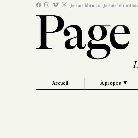
Je suis libraire
Je suis bibliothé
Accueil
À propos