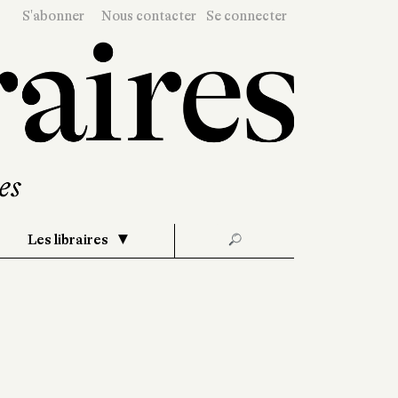
S'abonner
Nous contacter
Se connecter
Les libraires
🔎