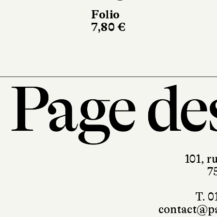
304 pages, 23
101, r
7
T. 0
contact@pa