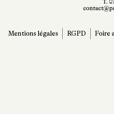
101, r
7
T. 0
contact@pa
Mentions légales
RGPD
Foire 