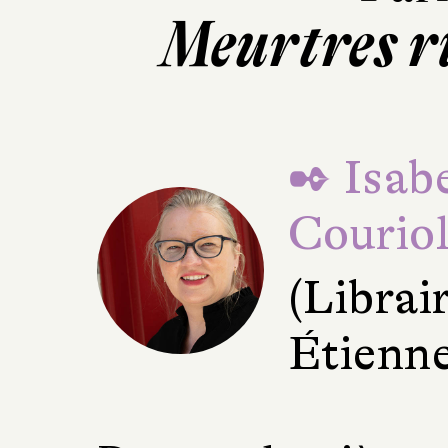
Meurtres r
✒ Isabe
Courio
(Librair
Étienne