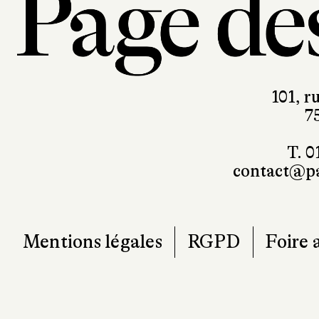
101, r
7
T. 0
contact@pa
Mentions légales
RGPD
Foire 