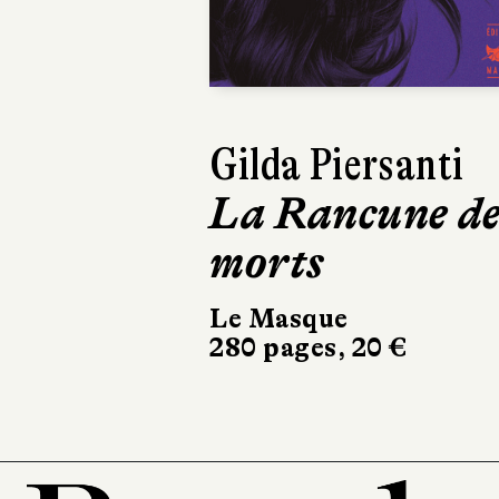
Previous
Dinaw Mengestu
Quelqu’un
comme nous
Albin Michel
336 pages, 21,90 €