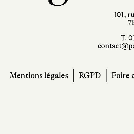
101, r
7
T. 0
contact@pa
Mentions légales
RGPD
Foire 