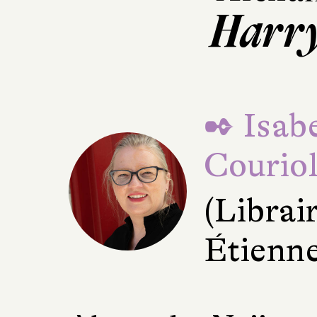
Harry
✒ Isabe
Courio
(Librair
Étienne