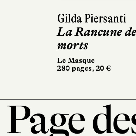
Dinaw Mengestu
Quelqu’un
comme nous
Albin Michel
336 pages, 21,90 €