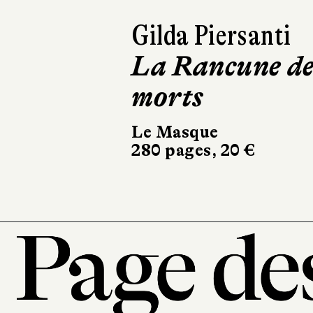
Dinaw Mengestu
Quelqu’un
comme nous
Albin Michel
336 pages, 21,90 €