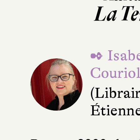
La Te
✒ Isabe
Courio
(Librair
Étienne