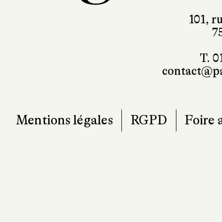
101, r
7
T. 0
contact@pa
Mentions légales
RGPD
Foire 