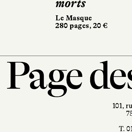
morts
comme nou
Le Masque
Albin Michel
280 pages, 20 €
336 pages, 21,90 
101, r