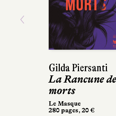
Previous
Dinaw Mengest
Quelqu’un
comme nous
Albin Michel
336 pages, 21,90 €