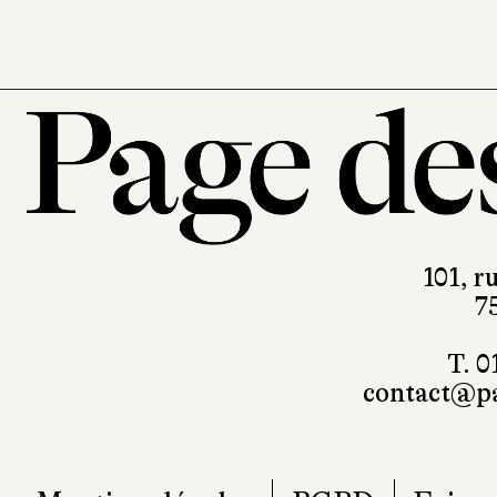
101, r
7
T. 0
contact@pa