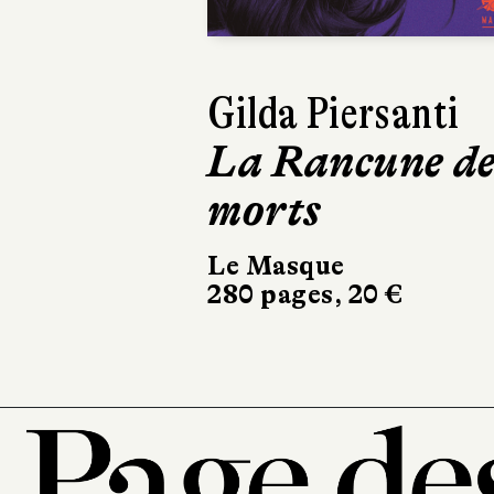
Dinaw Mengestu
Quelqu’un
comme nous
Albin Michel
336 pages, 21,90 €