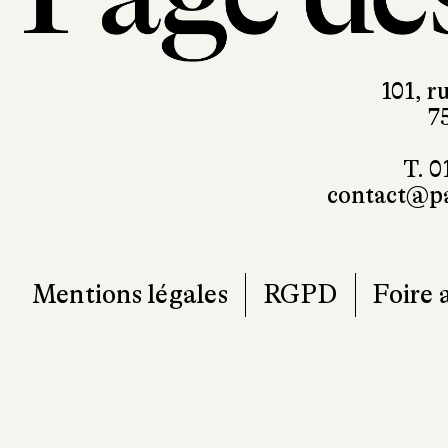
101, r
7
T. 0
contact@pa
Mentions légales
RGPD
Foire 