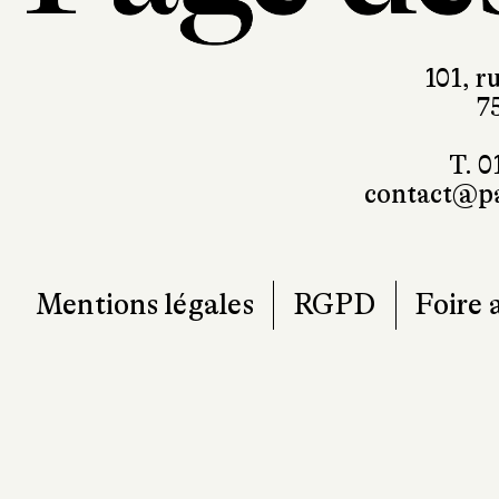
101, r
7
T. 0
contact@pa
Mentions légales
RGPD
Foire 