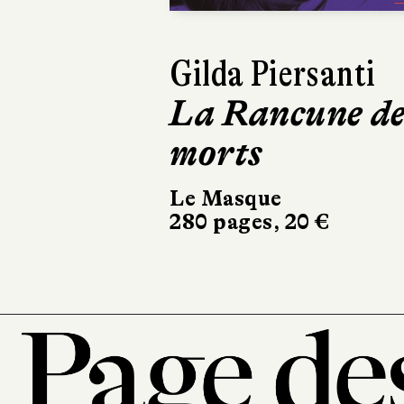
Gilda Piersanti
Dinaw M
La Rancune de
Quelqu
morts
comme 
Le Masque
Albin Miche
280 pages, 20 €
336 pages, 