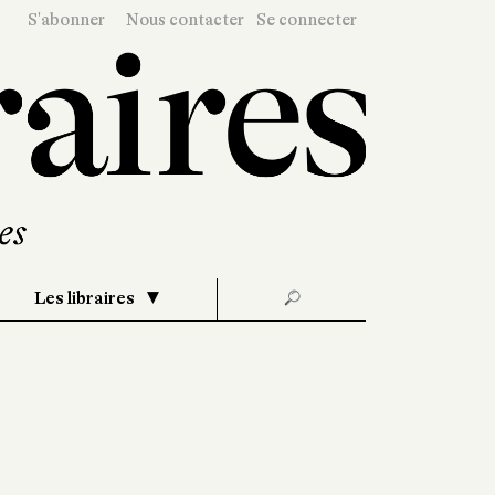
S'abonner
Nous contacter
Se connecter
Les libraires
🔎