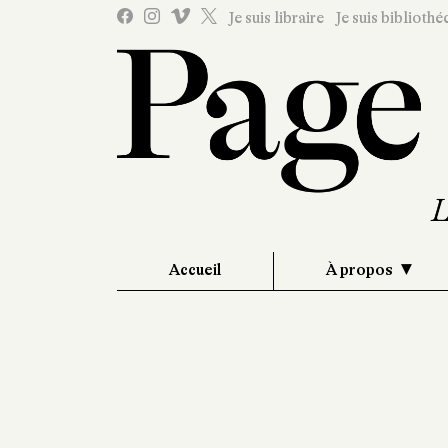
Je suis libraire
Je suis bibliothé
Accueil
À propos