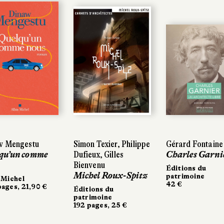
 Mengestu
 Mengestu
Simon Texier, Philippe
Simon Texier, Philippe
Gérard Fontaine
Gérard Fontaine
u’un comme
u’un comme
Dufieux, Gilles
Dufieux, Gilles
Charles Garnie
Charles Garnie
Bienvenu
Bienvenu
Éditions du
Éditions du
Michel Roux-Spitz
Michel Roux-Spitz
patrimoine
patrimoine
Michel
Michel
42 €
42 €
ges, 21,90 €
ges, 21,90 €
Éditions du
Éditions du
patrimoine
patrimoine
192 pages, 25 €
192 pages, 25 €