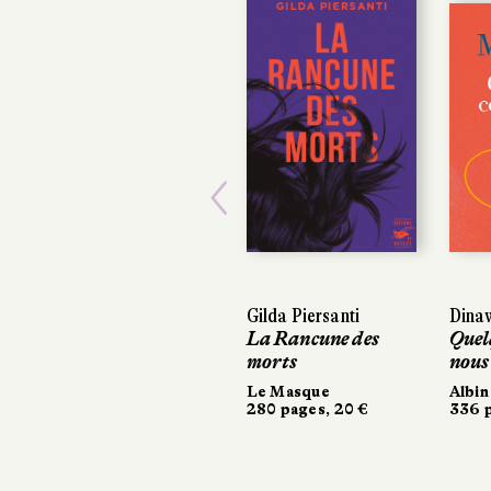
Previous
Gilda Piersanti
Dinaw
Dinaw
La Rancune des
Quelq
Quelq
morts
nous
nous
Le Masque
Albin 
Albin 
280 pages, 20 €
336 pa
336 pa