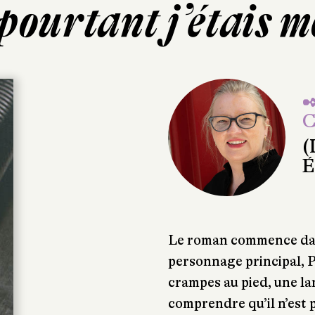
 pourtant j’étais m
✒
C
(
É
Le roman commence dans
personnage principal, P
crampes au pied, une lam
comprendre qu’il n’est 