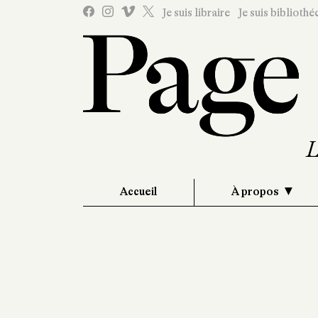
Je suis libraire
Je suis bibliothé
Accueil
À propos