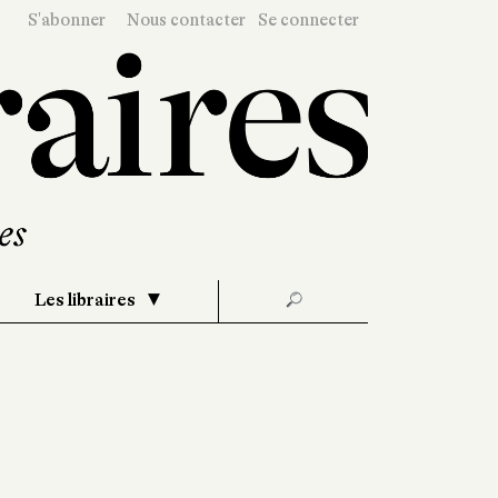
S'abonner
Nous contacter
Se connecter
Les libraires
🔎