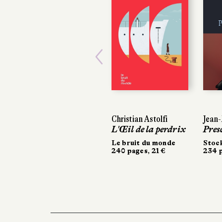
Previous
Christian Astolfi
Jean-
L'Œil de la perdrix
Pres
Le bruit du monde
Stoc
240 pages, 21 €
234 p