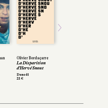
Next
man
Olivier Bordaçarre
La Disparition
d’Hervé Snout
Denoël
21 €