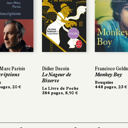
POCHE
Marc Parisis
Didier Decoin
Francisco Gold
criptions
Le Nageur de
Monkey Boy
Bizerte
k
Bouquins
ages, 20 €
448 pages, 23 €
Le Livre de Poche
384 pages, 8,90 €