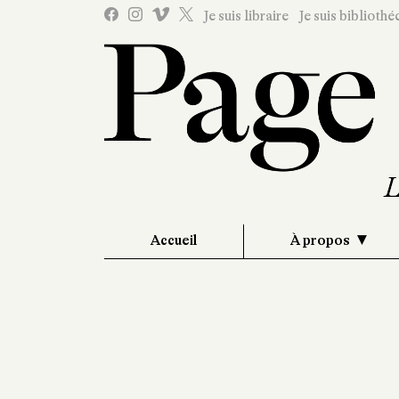
Je suis libraire
Je suis bibliothé
Accueil
À propos