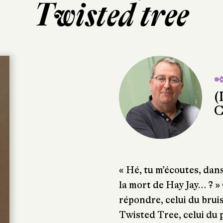
Twisted tree
✒
(
C
« Hé, tu m’écoutes, dans
la mort de Hay Jay… ? »
répondre, celui du brui
Twisted Tree, celui du