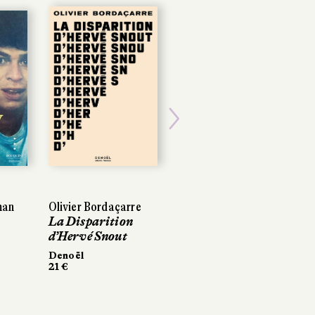
Next
man
Olivier Bordaçarre
La Disparition
d’Hervé Snout
Denoël
21 €