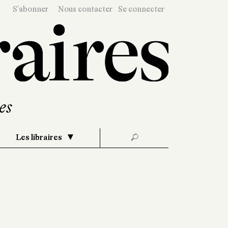
S'abonner
Nous contacter
Se connecter
Les libraires
🔎