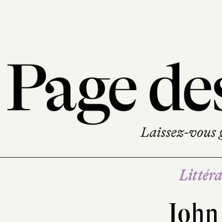
Littéra
John