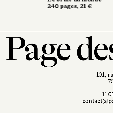
101, r
7
T. 0
contact@pa