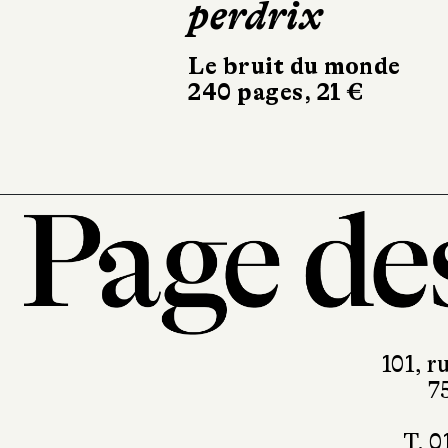
Stock
234 pages, 20 €
101, r
7
T. 0