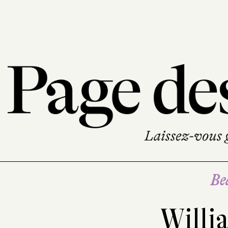
Be
Willi