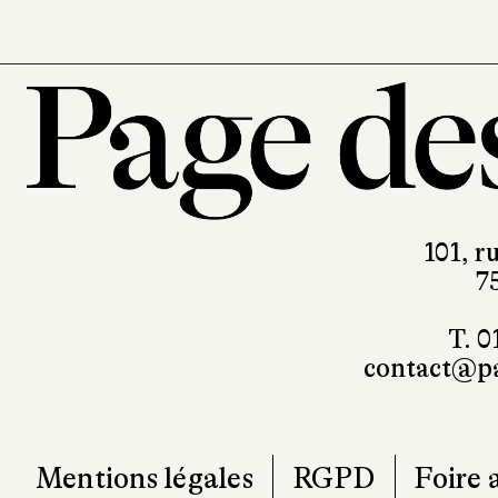
101, r
7
T. 0
contact@pa
Mentions légales
RGPD
Foire 