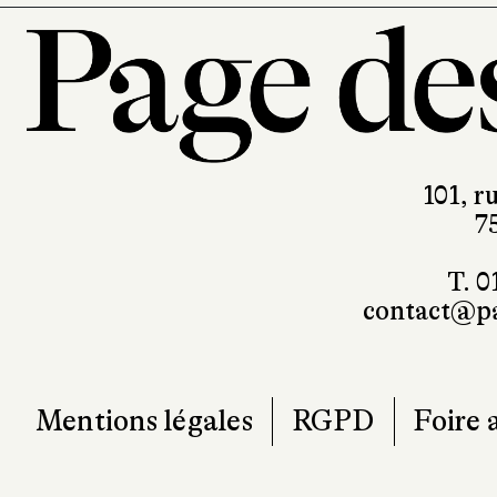
101, r
7
T. 0
contact@pa
Mentions légales
RGPD
Foire 