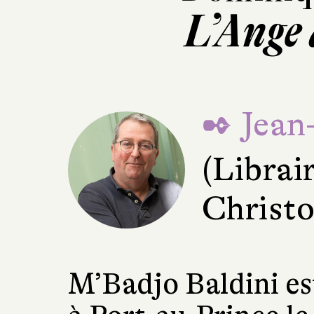
L’Ange
✒ Jean
(Librair
Christo
M’Badjo Baldini est