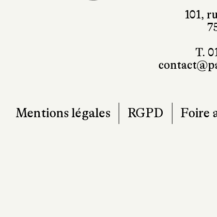
101, r
7
T. 0
contact@pa
Mentions légales
RGPD
Foire 