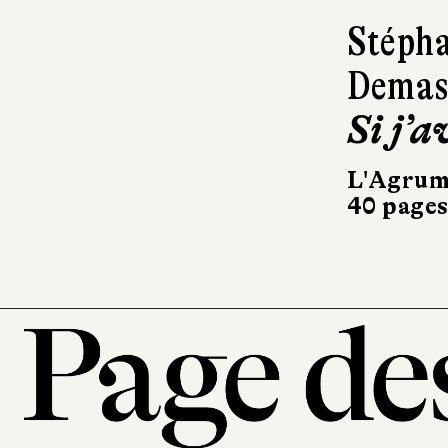
Stéph
Demass
Si j’a
L'Agrum
40 pages