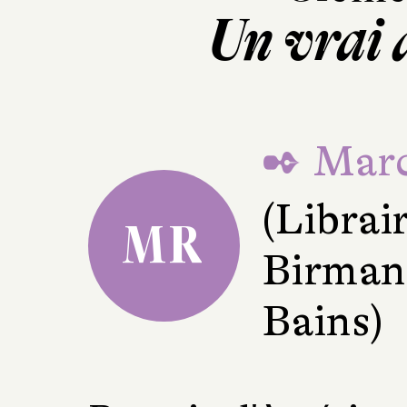
Un vrai
✒ Marc
(Librai
MR
Birman
Bains)