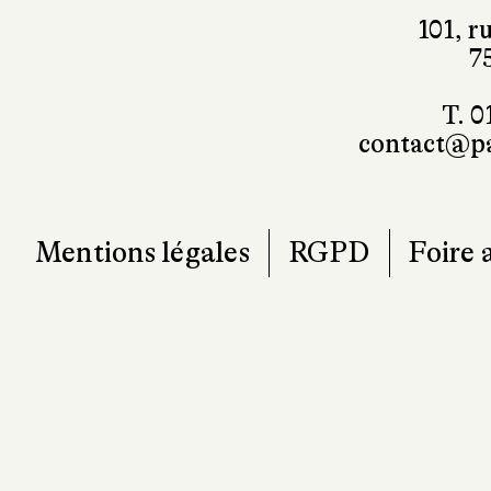
101, r
7
T. 0
contact@pa
Mentions légales
RGPD
Foire 