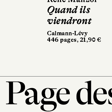
Lagarrigue
C'est l'histoire
d'un amour
Récamier
256 pages, 20,90 €