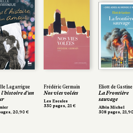
lle Lagarrigue
lle Lagarrigue
Frédéric Germain
Frédéric Germain
Eliott de Gastine
Eliott de Gastine
 l'histoire d'un
 l'histoire d'un
Nos vies volées
Nos vies volées
La Frontière
La Frontière
ur
ur
sauvage
sauvage
Les Escales
Les Escales
330 pages, 21 €
330 pages, 21 €
mier
mier
Albin Michel
Albin Michel
ages, 20,90 €
ages, 20,90 €
308 pages, 21,90
308 pages, 21,90