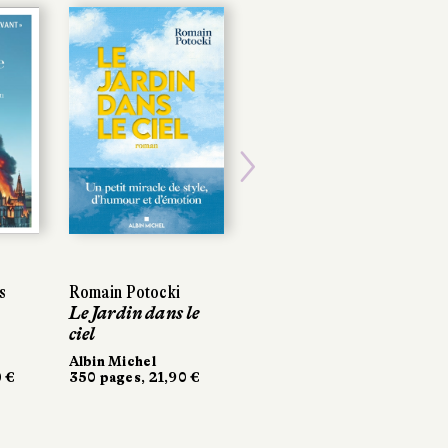
Next
s
s
Romain Potocki
Romain Potocki
Laure Rollier
Le Jardin dans le
Le Jardin dans le
Ligne rouge
ciel
ciel
Récamier
280 pages, 20 €
Albin Michel
Albin Michel
 €
 €
350 pages, 21,90 €
350 pages, 21,90 €