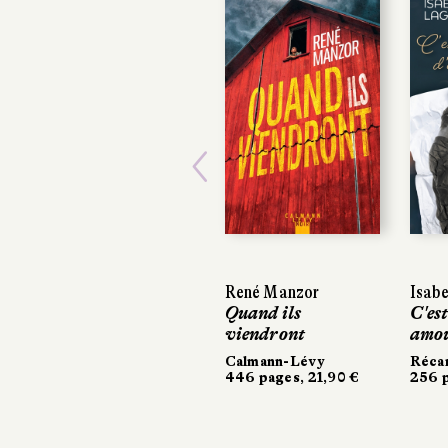
Previous
René Manzor
Isabe
Isabe
Quand ils
C'est
C'est
viendront
amo
amo
Calmann-Lévy
Réca
Réca
446 pages, 21,90 €
256 p
256 p