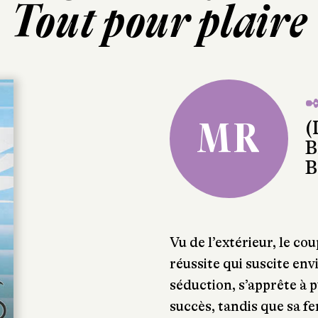
Tout pour plaire
✒
MR
(
B
B
Vu de l’extérieur, le co
réussite qui suscite env
séduction, s’apprête à p
succès, tandis que sa 