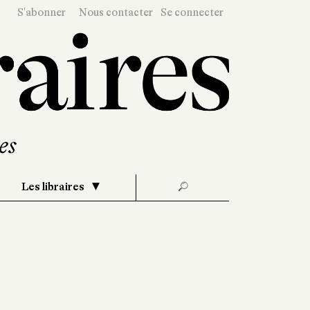
S'abonner
Nous contacter
Se connecter
Les libraires
🔎