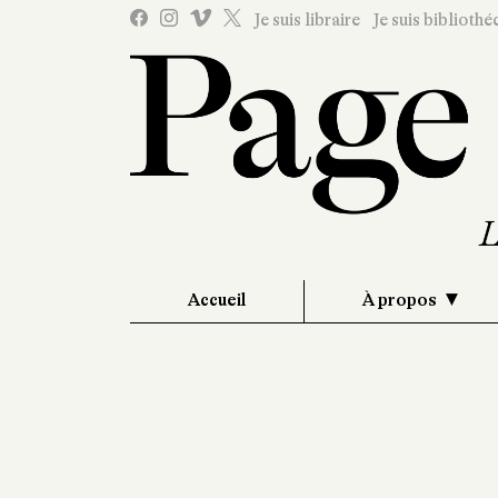
Je suis libraire
Je suis bibliothé
Accueil
À propos