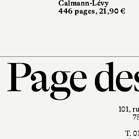
d'un amour
Récamier
256 pages, 20,90 €
101, r
7
T. 0