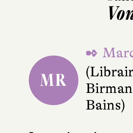
Von
✒ Marc
(Librai
MR
Birman
Bains)