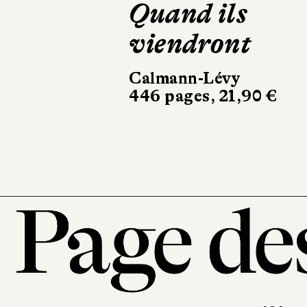
Lagarrigue
C'est l'histoire
d'un amour
Récamier
256 pages, 20,90 €