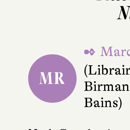
N
✒ Marc
(Librai
MR
Birman
Bains)