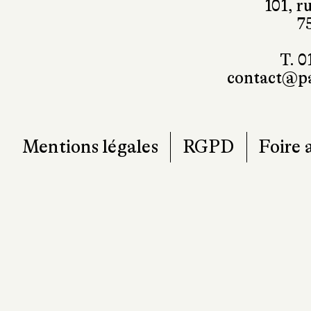
101, r
7
T. 0
contact@pa
Mentions légales
RGPD
Foire 