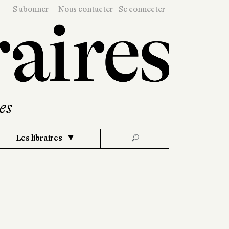
S'abonner
Nous contacter
Se connecter
Les libraires
🔎