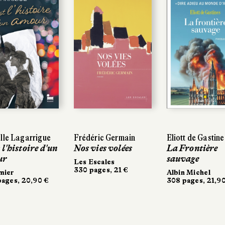
lle Lagarrigue
lle Lagarrigue
Frédéric Germain
Frédéric Germain
Eliott de Gastine
Eliott de Gastine
 l'histoire d'un
 l'histoire d'un
Nos vies volées
Nos vies volées
La Frontière
La Frontière
ur
ur
sauvage
sauvage
Les Escales
Les Escales
330 pages, 21 €
330 pages, 21 €
mier
mier
Albin Michel
Albin Michel
ages, 20,90 €
ages, 20,90 €
308 pages, 21,90
308 pages, 21,90