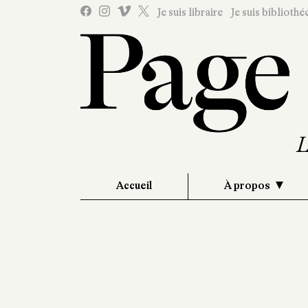
Je suis libraire
Je suis bibliothé
Accueil
À propos