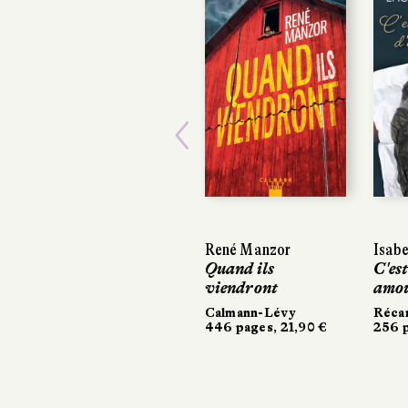
Previous
René Manzor
Isabe
Isabe
Quand ils
C'est
C'est
viendront
amo
amo
Calmann-Lévy
Réca
Réca
446 pages, 21,90 €
256 p
256 p