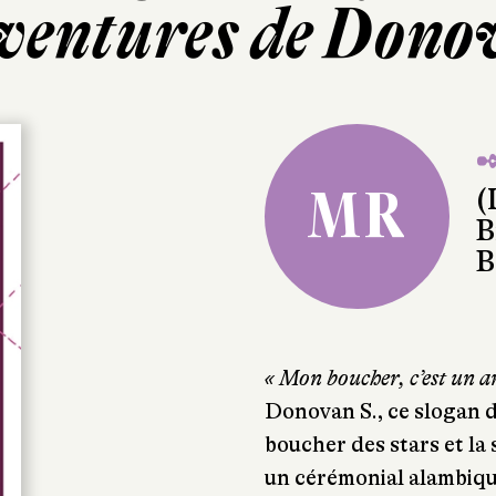
ventures de Dono
✒
MR
(
B
B
« Mon boucher, c’est un ar
Donovan S., ce slogan d
boucher des stars et la
un cérémonial alambiqu