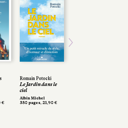
Next
s
s
Romain Potocki
Romain Potocki
Laure Rollier
Le Jardin dans le
Le Jardin dans le
Ligne rouge
ciel
ciel
Récamier
280 pages, 20 €
Albin Michel
Albin Michel
 €
 €
350 pages, 21,90 €
350 pages, 21,90 €