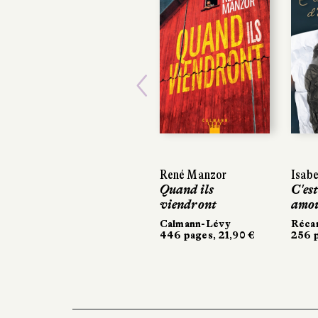
Previous
René Manzor
Isabe
Isabe
Quand ils
C'est
C'est
viendront
amo
amo
Calmann-Lévy
Réca
Réca
446 pages, 21,90 €
256 p
256 p