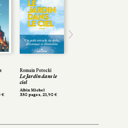
Next
s
s
Romain Potocki
Romain Potocki
Laure Rollier
Le Jardin dans le
Le Jardin dans le
Ligne rouge
ciel
ciel
Récamier
280 pages, 20 €
Albin Michel
Albin Michel
 €
0 €
350 pages, 21,90 €
350 pages, 21,90 €