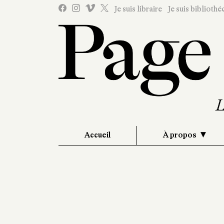
Je suis libraire
Je suis bibliothé
Accueil
À propos