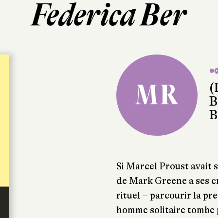
Federica Ber
✒
MR
(
B
B
Si Marcel Proust avait 
de Mark Greene a ses c
rituel – parcourir la pr
homme solitaire tombe p