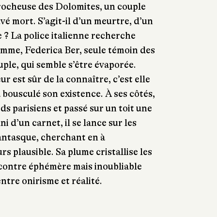
 rocheuse des Dolomites, un couple
vé mort. S’agit-il d’un meurtre, d’un
e ? La police italienne recherche
emme, Federica Ber, seule témoin des
uple, qui semble s’être évaporée.
r est sûr de la connaître, c’est elle
 a bousculé son existence. À ses côtés,
rds parisiens et passé sur un toit une
uni d’un carnet, il se lance sur les
fantasque, cherchant en à
s plausible. Sa plume cristallise les
ncontre éphémère mais inoubliable
entre onirisme et réalité.