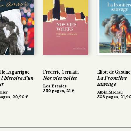
lle Lagarrigue
lle Lagarrigue
Frédéric Germain
Frédéric Germain
Eliott de Gastine
Eliott de Gastine
 l'histoire d'un
 l'histoire d'un
Nos vies volées
Nos vies volées
La Frontière
La Frontière
ur
ur
sauvage
sauvage
Les Escales
Les Escales
330 pages, 21 €
330 pages, 21 €
mier
mier
Albin Michel
Albin Michel
ages, 20,90 €
ages, 20,90 €
308 pages, 21,90
308 pages, 21,9