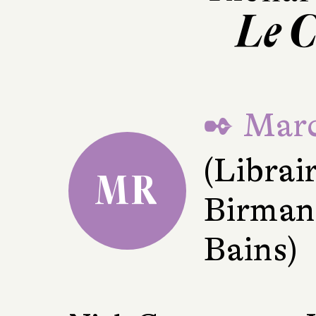
Le C
✒ Marc
(Librai
MR
Birman
Bains)