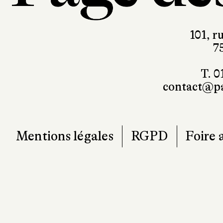
101, r
7
T. 0
contact@pa
Mentions légales
RGPD
Foire 