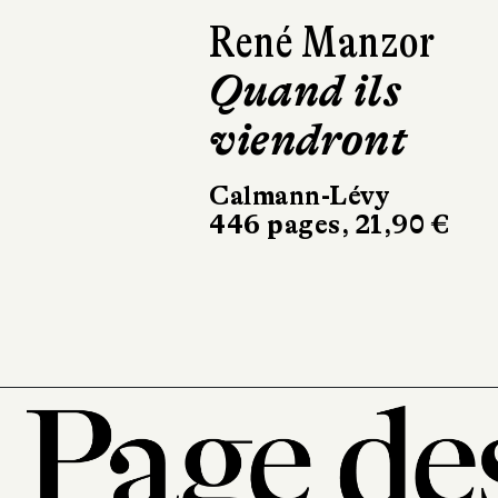
Isabelle
Lagarrigue
C'est l'histoire
d'un amour
Récamier
256 pages, 20,90 €