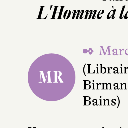
L'Homme à l
✒ Marc
(Librai
MR
Birman
Bains)