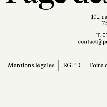
101, r
7
T. 0
contact@pa
Mentions légales
RGPD
Foire 