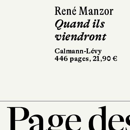
René Manzor
Isabelle
Quand ils
Lagarrigue
viendront
C'est l'histoire
d'un amour
Calmann-Lévy
446 pages, 21,90 €
Récamier
256 pages, 20,90 €