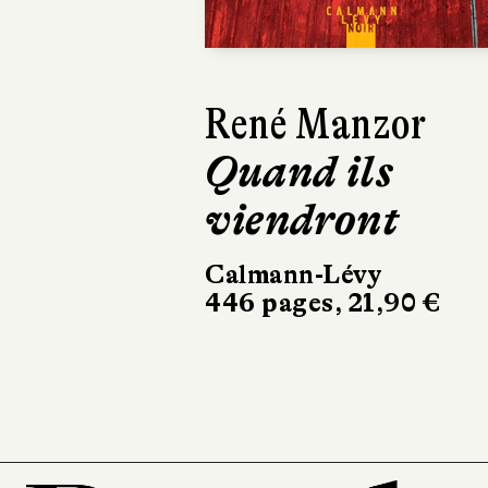
Isabelle
Lagarrigue
C'est l'histo
d'un amour
Récamier
256 pages, 20,90 