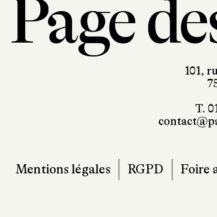
101, r
7
T. 0
contact@pa
Mentions légales
RGPD
Foire 