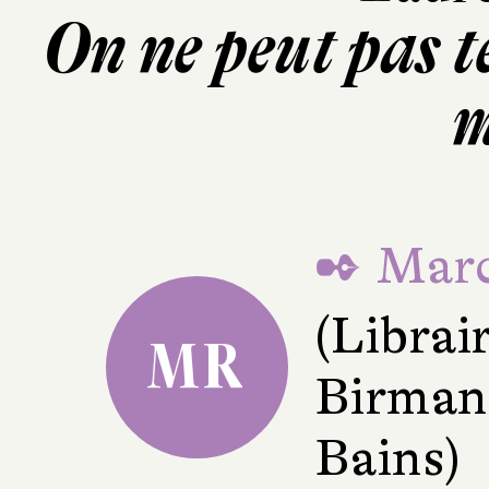
On ne peut pas t
m
✒ Marc
(Librai
MR
Birman
Bains)