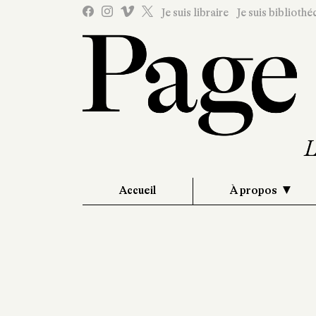
Je suis libraire
Je suis bibliothé
Accueil
À propos