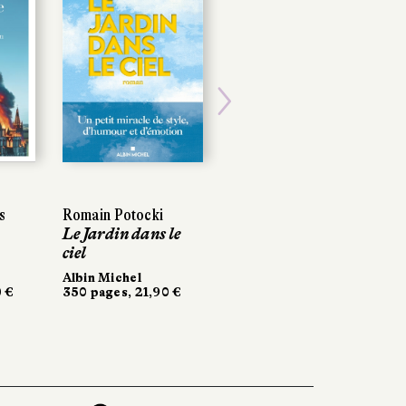
Next
Romain Potocki
Romain Potocki
Laure Rollier
Le Jardin dans le
Le Jardin dans le
Ligne rouge
ciel
ciel
Récamier
280 pages, 20 €
Albin Michel
Albin Michel
€
€
350 pages, 21,90 €
350 pages, 21,90 €