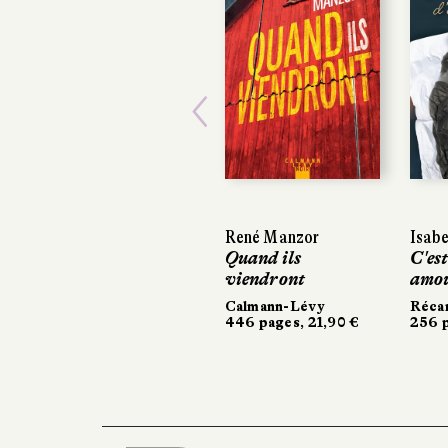
Previous
René Manzor
Isabell
Isabell
Quand ils
C'est l
C'est l
viendront
amour
amou
Calmann-Lévy
Récami
Récami
446 pages, 21,90 €
256 pag
256 pa