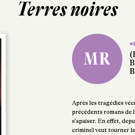
Terres noires
✒
MR
(
B
B
Après les tragédies véc
précédents romans de l'
s'apaiser. En effet, dep
criminel veut tourner le 