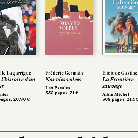
e Lagarrigue
e Lagarrigue
Frédéric Germain
Frédéric Germain
Eliott de Gastines
Eliott de Gastines
'histoire d'un
'histoire d'un
Nos vies volées
Nos vies volées
La Frontière
La Frontière
r
sauvage
sauvage
Les Escales
Les Escales
330 pages, 21 €
330 pages, 21 €
er
er
Albin Michel
Albin Michel
es, 20,90 €
ges, 20,90 €
308 pages, 21,90 
308 pages, 21,90 