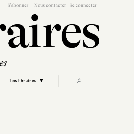
S'abonner
Nous contacter
Se connecter
Les libraires
🔎