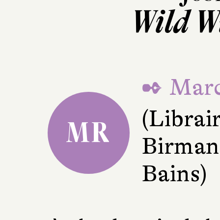
Wild W
✒ Marc
(Librai
MR
Birman
Bains)