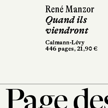
Isabelle
Lagarrigue
C'est l'histoire
d'un amour
Récamier
256 pages, 20,90 €