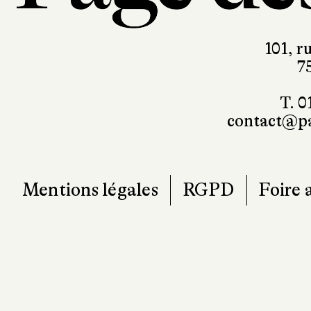
101, r
7
T. 0
contact@pa
Mentions légales
RGPD
Foire 