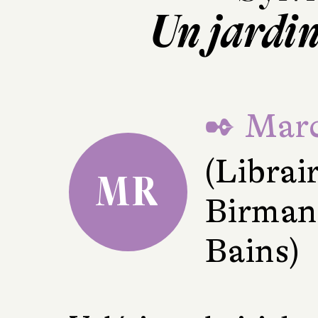
Un jardin
✒ Marc
(Librai
MR
Birman
Bains)