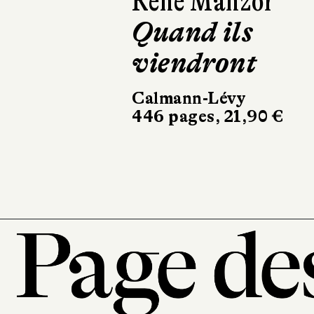
Isabelle
Lagarrigue
C'est l'histoire
d'un amour
Récamier
256 pages, 20,90 €