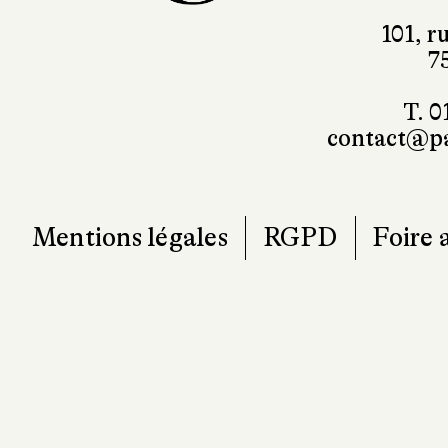
101, r
7
T. 0
contact@pa
Mentions légales
RGPD
Foire 