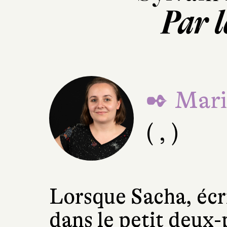
Par l
✒ Mari
( , )
Lorsque Sacha, écr
dans le petit deux-