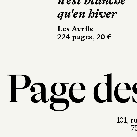
n'est blanche
Manak
qu'en hiver
Calmann-Lé
350 pages, 
Les Avrils
224 pages, 20 €
101, r
7