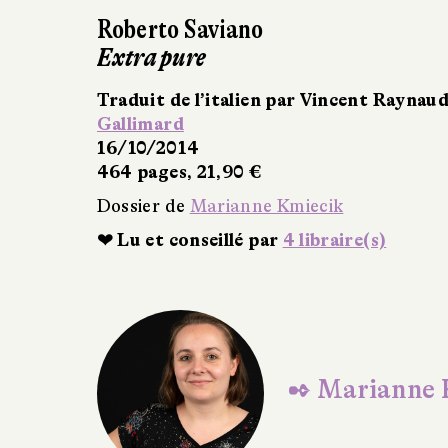
Manuel Rivas
Tout est silence
Traduit du galicien par Serge Me
Gallimard
16/10/2014
304 pages, 21 €
Dossier de
Marianne Kmiecik
❤ Lu et conseillé par
4 libraire(s)
✒ Marianne 