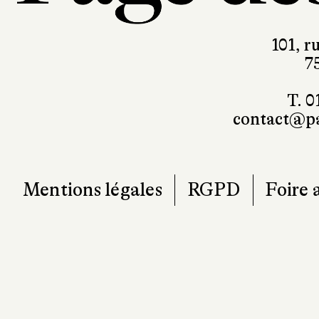
101, r
7
T. 0
contact@pa
Mentions légales
RGPD
Foire 