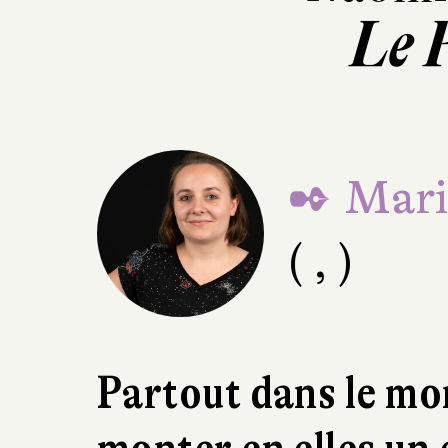
Le 
✒ Mari
( , )
Partout dans le mo