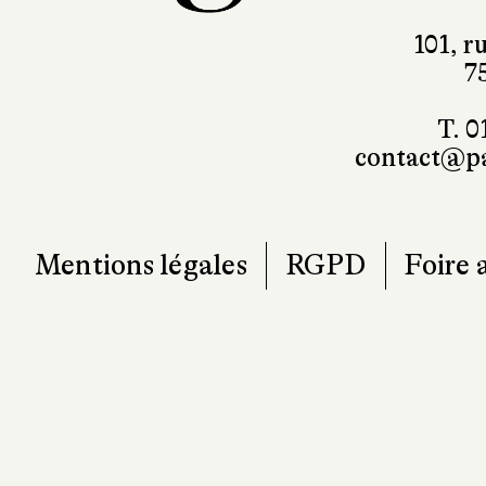
101, r
7
T. 0
contact@pa
Mentions légales
RGPD
Foire 