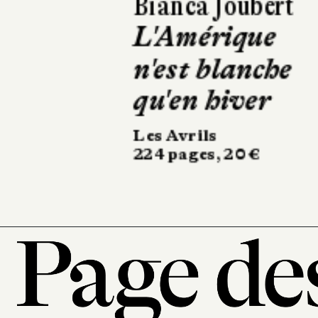
Asako Yuzuki
Le Beurre de
Manako
Calmann-Lévy
350 pages, 21,90 €