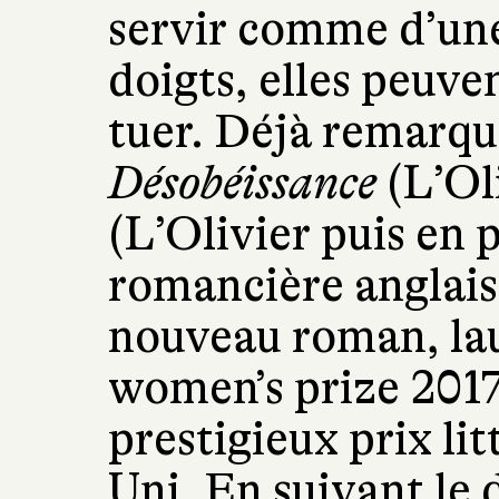
servir comme d’une
doigts, elles peuv
tuer. Déjà remarq
Désobéissance
(L’Ol
(L’Olivier puis en 
romancière anglais
nouveau roman, lau
women’s prize 2017
prestigieux prix li
Uni. En suivant le 