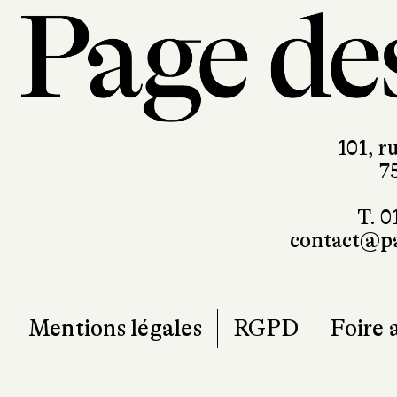
101, r
7
T. 0
contact@pa
Mentions légales
RGPD
Foire 