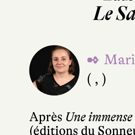
Le S
✒ Mari
( , )
Après
Une immense 
(éditions du Sonneu